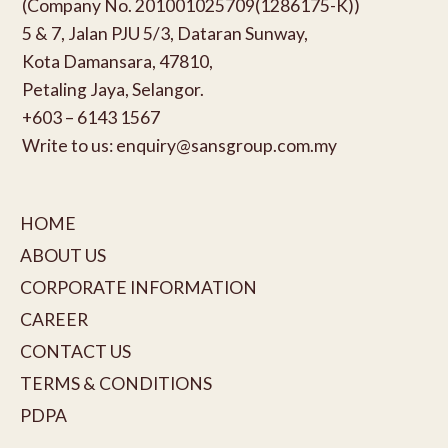
(Company No. 201001025709(1286175-K))
5 & 7, Jalan PJU 5/3, Dataran Sunway,
Kota Damansara, 47810,
Petaling Jaya, Selangor.
+603 – 6143 1567
Write to us:
enquiry@sansgroup.com.my
HOME
ABOUT US
CORPORATE INFORMATION
CAREER
CONTACT US
TERMS & CONDITIONS
PDPA